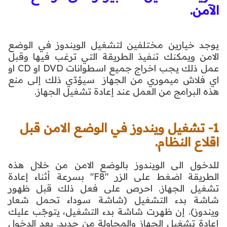
الآمن.
يوجد خيارين مختلفين لتشغيل الويندوز في الوضع
الامن ويمكنك تنفيذ الطريقة التي ترغب فيها وقبل
عمل
ذلك يجب اخراج جميع اسطوانات DVD او CD او
اي فلاش ميموري من الجهاز سيؤدّي ذلك إلى منع
هذه البرامج من العمل عند
إعادة تشغيل الجهاز.
1- تشغيل ويندوز في الوضع الامن قبل
اقلاع النظام.
للدخول الى الويندوز بالوضع الامن من خلال هذه
الطريقة اضغط على الزر "F8" بسرعة أثناء إعادة
تشغيل الجهاز. احرص على
فعل ذلك قبل ظهور
شاشة بدء التشغيل (شاشة سوداء تحمل شعار
ويندوز). إن ظهرت شاشة بدء التشغيل، يتوجّب عليك
إعادة تشغيل
الجهاز والمحاولة من جديد. بعد الدخول