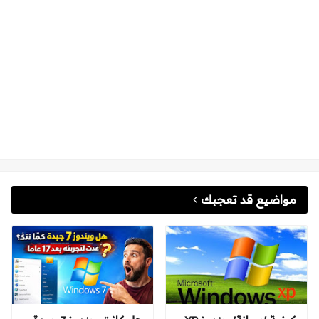
مواضيع قد تعجبك
كيفية 'صيانة' ويندوز XP
هل كانت ويندوز 7 جيدة