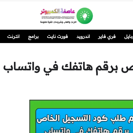
ايل
فري فاير
اندرويد
فورت نايت
برامج
انترنت
ص برقم هاتفك في واتساب