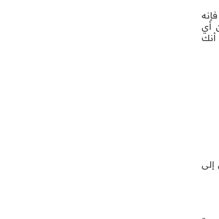
إنه
ن أي
 أنك
إلى
ستة