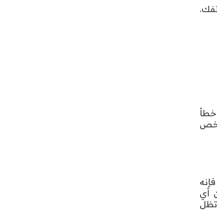
ما تسجيل حساب WhatsApp برقم هاتفك.
أخطأ
شخص
، فإنه
ن أي
تظل