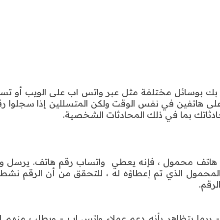
ة الوصول إلى بيانات whatsapp الخاصة بك بوسائل مختلفة مثل عبر واتس اب على الويب أو
على هاتفين في نفس الوقت ولكن المتسللين إذا سجلوا ر
دثاتك بما في ذلك المحادثات الشخصية.
اتف محمول ، فإنه يعطي واتساب رقم هاتف. يرسل و
المحمول الذي تم إعطاؤه له ، للتحقق من أن الرقم نشط
رقم.
ع ذلك ، قد يتصل المحتال بمستخدم WhatsApp - ربما يتظاهر بأنه دعم عملاء واتس اب - ويطلب منه