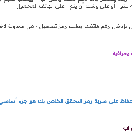
 للتو - أو على وشك أن يتم - على الهاتف المحمول.
تال بإدخال رقم هاتفك وطلب رمز تسجيل - في محاولة لاخ
 وخرافية
الإنترنت ، يحذر whatsapp من أن الحفاظ على سرية رمز التحقق الخاص بك هو جزء أس
 اب