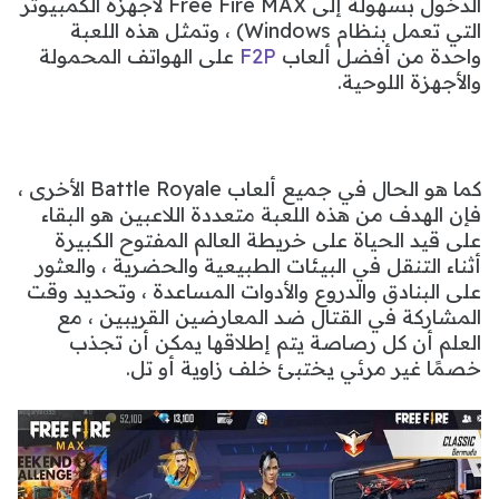
الدخول بسهولة إلى Free Fire MAX لأجهزة الكمبيوتر
التي تعمل بنظام Windows) ، وتمثل هذه اللعبة
واحدة من أفضل ألعاب
F2P
على الهواتف المحمولة
والأجهزة اللوحية.
كما هو الحال في جميع ألعاب Battle Royale الأخرى ،
فإن الهدف من هذه اللعبة متعددة اللاعبين هو البقاء
على قيد الحياة على خريطة العالم المفتوح الكبيرة
أثناء التنقل في البيئات الطبيعية والحضرية ، والعثور
على البنادق والدروع والأدوات المساعدة ، وتحديد وقت
المشاركة في القتال ضد المعارضين القريبين ، مع
العلم أن كل رصاصة يتم إطلاقها يمكن أن تجذب
خصمًا غير مرئي يختبئ خلف زاوية أو تل.