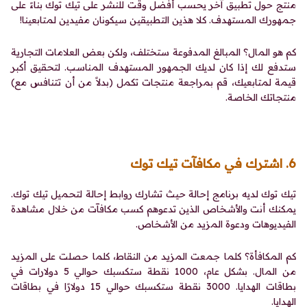
منتج حول تطبيق آخر يحسب أفضل وقت للنشر على تيك توك بناءً على
جمهورك المستهدف. كلا هذين التطبيقين سيكونان مفيدين لمتابعينا!
كم هو المال؟ المبالغ المدفوعة ستختلف، ولكن بعض العلامات التجارية
ستدفع لك إذا كان لديك الجمهور المستهدف المناسب. لتحقيق أكبر
قيمة لمتابعيك، قم بمراجعة منتجات تكمل (بدلاً من أن تتنافس مع)
منتجاتك الخاصة.
6. اشترك في مكافآت تيك توك
تيك توك لديه برنامج إحالة حيث تشارك روابط إحالة لتحميل تيك توك.
يمكنك أنت والأشخاص الذين تدعوهم كسب مكافآت من خلال مشاهدة
الفيديوهات ودعوة المزيد من الأشخاص.
كم المكافأة؟ كلما جمعت المزيد من النقاط، كلما حصلت على المزيد
من المال. بشكل عام، 1000 نقطة ستكسبك حوالي 5 دولارات في
بطاقات الهدايا. 3000 نقطة ستكسبك حوالي 15 دولارًا في بطاقات
الهدايا.